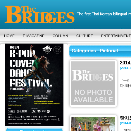
HOME
E-MAGAZINE
COLUMN
CULTURE
ENTERTAINMENT
Categories
: Pictorial
201
(2014-1
"우리
다. 태
랏차
(2014-0
형형색