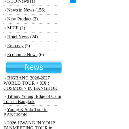
KTO News
(1)
News in News
(156)
New Product
(2)
MICE
(2)
Hotel News
(24)
Embassy
(5)
Economic News
(6)
BIGBANG 2026-2027
WORLD TOUR < XX :
COSMOS > IN BANGKOK
Tiffany Young: Edge of Calm
Tour in Bangkok
Young K Solo Tour
in
BANGKOK
2026 HWANG IN YOUP
FANMEETING TOUR
in