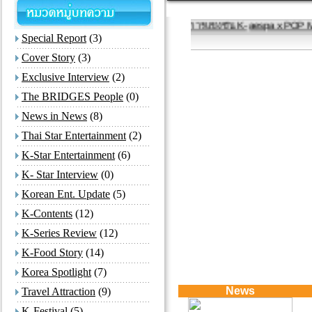
กลับมาอีกครั้งกับการแข่งขัน K-
aespa x POP MART F
Special Report
(3)
Cover Story
(3)
Exclusive Interview
(2)
The BRIDGES People
(0)
News in News
(8)
Thai Star Entertainment
(2)
K-Star Entertainment
(6)
K- Star Interview
(0)
Korean Ent. Update
(5)
K-Contents
(12)
K-Series Review
(12)
K-Food Story
(14)
Korea Spotlight
(7)
News
Travel Attraction
(9)
K-Festival
(5)