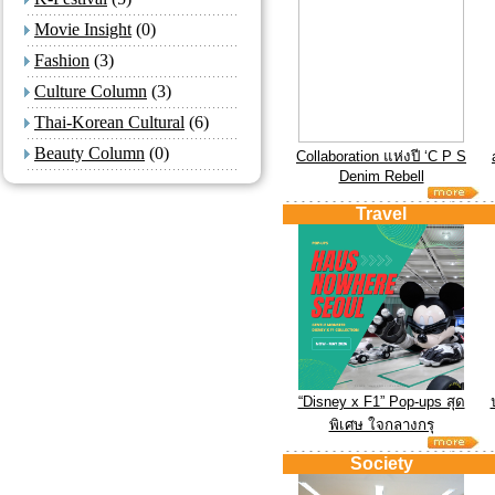
Movie Insight
(0)
Fashion
(3)
Culture Column
(3)
Thai-Korean Cultural
(6)
Beauty Column
(0)
Collaboration แห่งปี ‘C P S
Denim Rebell
Travel
“Disney x F1” Pop-ups สุด
พิเศษ ใจกลางกรุ
Society