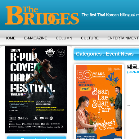
HOME
E-MAGAZINE
COLUMN
CULTURE
ENTERTAINMENT
Categories
: Event News
태국 
(2026-0
...