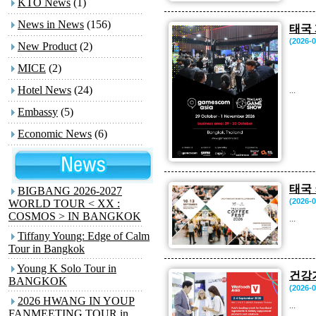
KTO News
(1)
News in News
(156)
태국
(2026-0
New Product
(2)
MICE
(2)
Hotel News
(24)
...
Embassy
(5)
Economic News
(6)
태국 
BIGBANG 2026-2027
(2026-0
WORLD TOUR < XX :
COSMOS > IN BANGKOK
...
Tiffany Young: Edge of Calm
Tour in Bangkok
Young K Solo Tour
in
건강
BANGKOK
(2026-0
2026 HWANG IN YOUP
...
FANMEETING TOUR
in