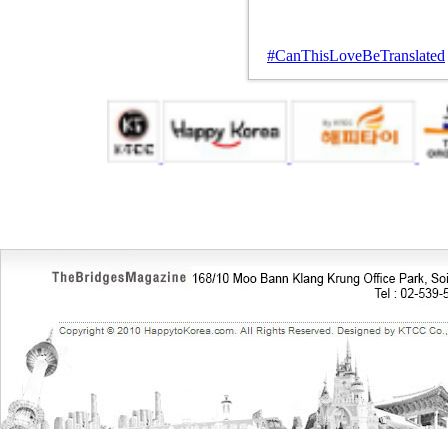
#CanThisLoveBeTranslated