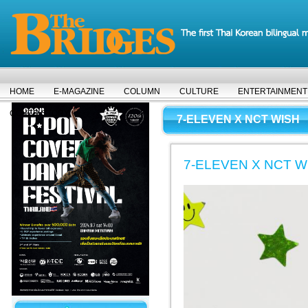
HOME
E-MAGAZINE
COLUMN
CULTURE
ENTERTAINMENT
COVER STORY
7-ELEVEN X NCT WISH
7-ELEVEN X NCT W